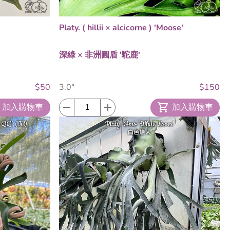
Platy. ( hillii × alcicorne ) 'Moose'
深綠 × 非洲圓盾 '駝鹿'
$50
3.0"
$150
加入購物車
加入購物車