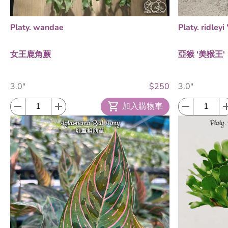
Platy. wandae
Platy. ridley
女王鹿角蕨
亞猴 '美猴王'
3.0"
$250
3.0"
加入購物車