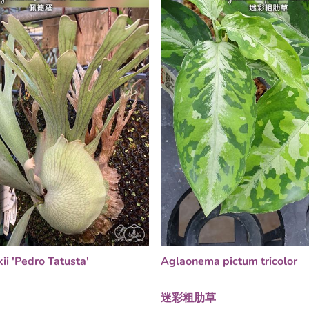
kii 'Pedro Tatusta'
Aglaonema pictum tricolor
迷彩粗肋草