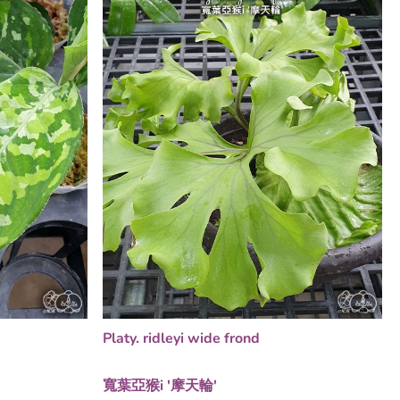
Platy. ridleyi wide frond
寬葉亞猴i '摩天輪'