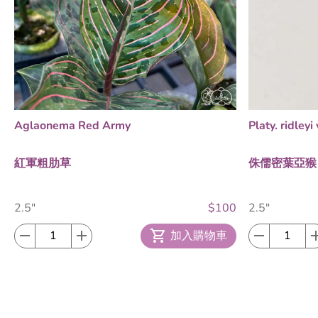
Aglaonema Red Army
Platy. ridley
紅軍粗肋草
侏儒密葉亞猴
2.5"
$100
2.5"
加入購物車